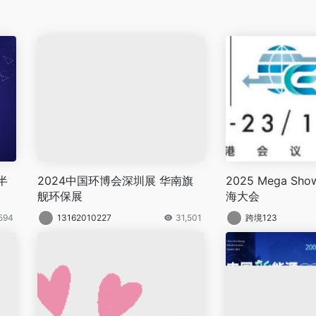
半
2024中国环博会深圳展 华南旗
2025 Mega S
舰环保展
海大会
,594
13162010227
31,501
跨境123