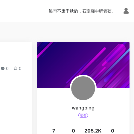
银帘不废千秋韵，石室廊中听管弦。
0
0
wangping
读者
7
0
205.2K
0