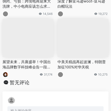
倒闭、亏损：跨境电商迎来大
深度了解亚马逊woot-亚马逊
洗牌，中小电商应该怎么求生
白帽玩法
存？
14,546
19,272
展望未来，共襄盛举！中国出
中美关税战再起波澜，特朗普
海品牌数字科技峰会告一段
加征100%对华关税
落，下届再见！
31,174
10,275
暂无评论