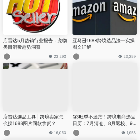
店雷达5月热销行业报告：宠物
亚马逊1688跨境选品法—实操
类目消费趋势洞察
图文详解
23,290
23,259
店雷达选品工具 | 跨境卖家怎
Q3旺季不迷茫！跨境电商选品
么搜1688图片同款拿货？
日历：7月清仓、8月返校、9
月万圣
16,050
1,958