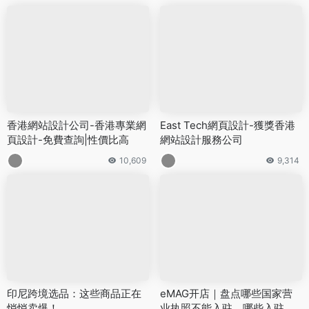
上一篇
下一篇
印尼跨境选品：这些商品正在悄
义乌1688低成本单品火爆跨境
悄卖爆！
圈！狂揽33万美元！
相关文章
香港網站設計公司-香港專業網
East Tech網頁設計-獲獎香港
頁設計-免費查詢|性價比高
網站設計服務公司
10,609
9,314