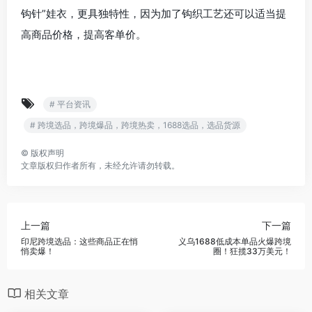
价成本低，体积小、重量轻，很适合跨境售卖，卖家可以
收集目前市面上较火的款式，增加SKU促进多单消费。
3、娃衣类
除了市面上常规款的娃衣，卖家还可以关注这样的“手工类
钩针”娃衣，更具独特性，因为加了钩织工艺还可以适当提
高商品价格，提高客单价。
# 平台资讯
# 跨境选品，跨境爆品，跨境热卖，1688选品，选品货源
©
版权声明
文章版权归作者所有，未经允许请勿转载。