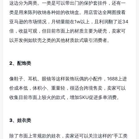
当下社会情绪消费已是刚需。Labubu在情感联结方面成为
了不少年轻人的“情绪容器”——从独特形象的个性标签、跨
界IP联名、到盲盒成瘾机制，满足了当下现代人社交媒体
分享的心理满足，成为全球的 “潮流硬通货”。
1、收纳类
这边分为两类。一类是可以带出门的保护套挂件，还有一
类是用来陈列收纳各种娃的收纳盒。用店雷达全网图搜看
亚马逊的市场情况，月销量能在1w以上，且利润翻了近34
倍，收益可观，但目前市面上的材质主要为硬壳，卖家可
以开发例如软壳之类的其他材质款式吸引消费者。
2、配饰类
像鞋子、耳机、眼镜等这样装饰玩偶的小配件，1688上进