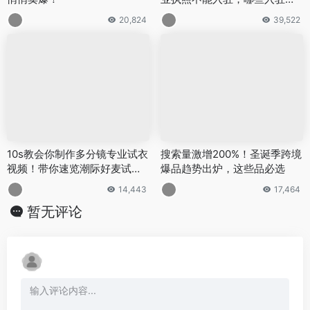
印尼跨境选品：这些商品正在
eMAG开店｜盘点哪些国家营
悄悄卖爆！
业执照不能入驻，哪些入驻
快？
20,824
39,522
10s教会你制作多分镜专业试衣
搜索量激增200%！圣诞季跨境
视频！带你速览潮际好麦试衣
爆品趋势出炉，这些品必选