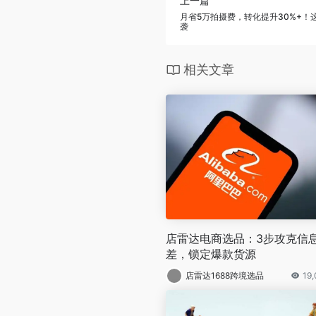
上一篇
月省5万拍摄费，转化提升30%+！
袭
相关文章
店雷达电商选品：3步攻克信
差，锁定爆款货源
店雷达1688跨境选品
19