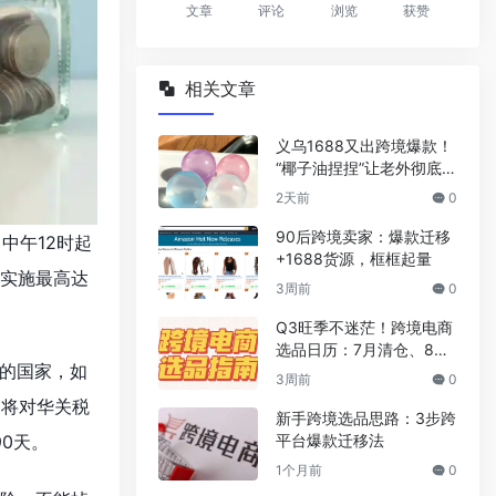
文章
评论
浏览
获赞
相关文章
义乌1688又出跨境爆款！
“椰子油捏捏”让老外彻底上
头了
2天前
0
90后跨境卖家：爆款迁移
中午12时起
+1688货源，框框起量
品实施最高达
3周前
0
Q3旺季不迷茫！跨境电商
选品日历：7月清仓、8月
的国家，如
返校、9月万圣
3周前
0
已将对华关税
新手跨境选品思路：3步跨
平台爆款迁移法
90天。
1个月前
0