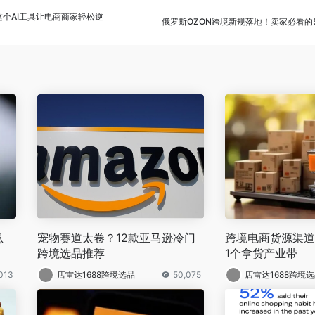
这个AI工具让电商商家轻松逆
俄罗斯OZON跨境新规落地！卖家必看的
息
宠物赛道太卷？12款亚马逊冷门
跨境电商货源渠道
跨境选品推荐
1个拿货产业带
,013
店雷达1688跨境选品
50,075
店雷达1688跨境