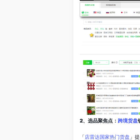
2、选品聚焦点：
跨境货盘
「
店雷达国家热门货盘
」提