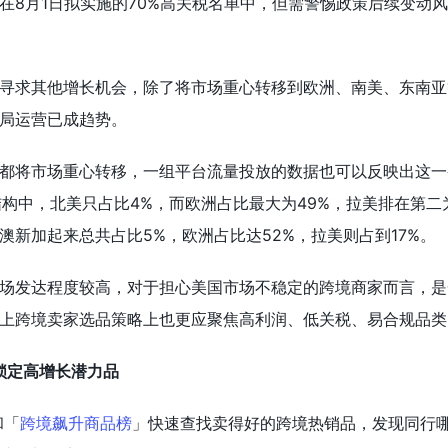
在8月1日拟实施的70%高关税名单中，但需警惕政策后续变动
寻求其他增长机会，除了将市场重心转移到欧洲、南美、东南亚
局运营已成趋势。
都将市场重心转移，一组平台流量投放的数据也可以反映出这一变
结构中，北美只占比4%，而欧洲占比最大为49%，拉美排在第二为
加澳新加起来总共占比5%，欧洲占比达52%，拉美则占到17%。
场发达程度较高，对于担心美国市场不稳定的跨境商家而言，是
上跨境卖家选品策略上也更应聚焦高利润、低关税、易合规品类
锁定高增长潜力品
和「
跨境飙升商品榜
」快速查找卖得好的跨境热销品，发现同行