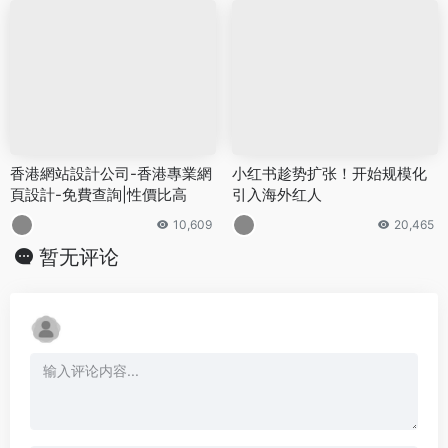
据选品工具提升5倍选品效率
攻略：从选品到备货，一篇就
够！
176,786
12,824
香港網站設計公司-香港專業網
小红书趁势扩张！开始规模化
頁設計-免費查詢|性價比高
引入海外红人
10,609
20,465
暂无评论