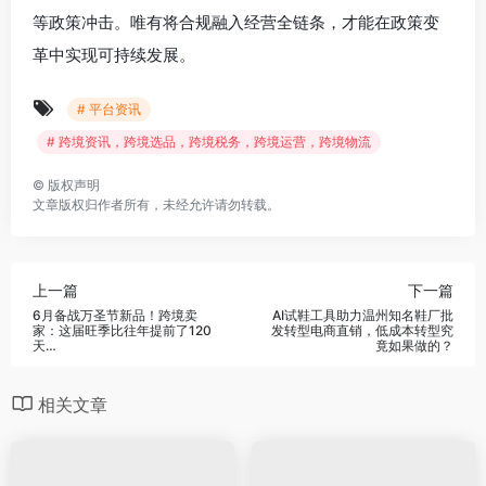
过工厂资质验证和交易数据交叉验证，避免“买单出口”风
险。实时跟踪法规变动，调整选品策略以应对税率、认证
等政策冲击。唯有将合规融入经营全链条，才能在政策变
革中实现可持续发展。
# 平台资讯
# 跨境资讯，跨境选品，跨境税务，跨境运营，跨境物流
©
版权声明
文章版权归作者所有，未经允许请勿转载。
上一篇
下一篇
6月备战万圣节新品！跨境卖
AI试鞋工具助力温州知名鞋厂批
家：这届旺季比往年提前了120
发转型电商直销，低成本转型究
天…
竟如果做的？
相关文章