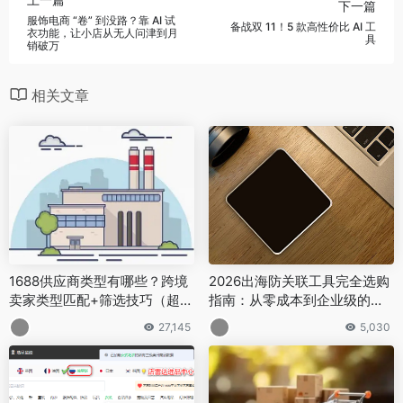
下一篇
服饰电商 “卷” 到没路？靠 AI 试
备战双 11！5 款高性价比 AI 工
衣功能，让小店从无人问津到月
具
销破万
相关文章
1688供应商类型有哪些？跨境
2026出海防关联工具完全选购
卖家类型匹配+筛选技巧（超全
指南：从零成本到企业级的完
汇总）
整评测
27,145
5,030