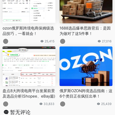
ozon俄罗斯跨境电商保姆级选
1688选品爆单思路背后：是因
品技巧，一看就会！
为做对了这5件事！
25,415
27,016
盘点8大跨境电商平台发展前景
俄罗斯OZON跨境选品指南：这
及选品分析(Shopee、eBay篇)
6个类目正在疯狂出单！
33,833
25,439
暂无评论