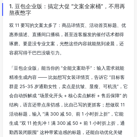
1. 豆包企业版：搞定大促 “文案全家桶”，不用再
熬夜憋字
双 11 要写的文案太多了：商品详情页、活动首页标题、优
惠券描述、直播间口播稿，甚至连客服发的催付话术都得
琢磨。要是没专业文案，光憋这些内容就能熬到凌晨，还
容易写得干巴巴没吸引力。
「豆包企业版」能当你的 “全能文案助手”：输入需求就能
精准生成内容 —— 比如想写女装详情页，告诉它 “目标客
群是 25-35 岁通勤女性，卖点是抗皱、显瘦、可机洗”，它
会自动拆解成 “场景化开头 + 核心卖点解析 + 售后保障” 的
结构，语言还带点亲切感，比自己写的更抓客；想做双 11
活动标题，输入 “满 300 减 50、前 1 小时折上折”，它能
生成 “双 11 抢先冲！满 300 减 50 + 前 1 小时折上折，通
勤西装闭眼囤” 这种带紧迫感的标题，还能自动优化关键