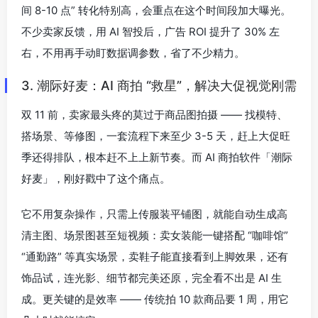
间 8-10 点” 转化特别高，会重点在这个时间段加大曝光。
不少卖家反馈，用 AI 智投后，广告 ROI 提升了 30% 左
右，不用再手动盯数据调参数，省了不少精力。
3. 潮际好麦：AI 商拍 “救星”，解决大促视觉刚需
双 11 前，卖家最头疼的莫过于商品图拍摄 —— 找模特、
搭场景、等修图，一套流程下来至少 3-5 天，赶上大促旺
季还得排队，根本赶不上上新节奏。而 AI 商拍软件「潮际
好麦」，刚好戳中了这个痛点。
它不用复杂操作，只需上传服装平铺图，就能自动生成高
清主图、场景图甚至短视频：卖女装能一键搭配 “咖啡馆”
“通勤路” 等真实场景，卖鞋子能直接看到上脚效果，还有
饰品试，连光影、细节都完美还原，完全看不出是 AI 生
成。更关键的是效率 —— 传统拍 10 款商品要 1 周，用它