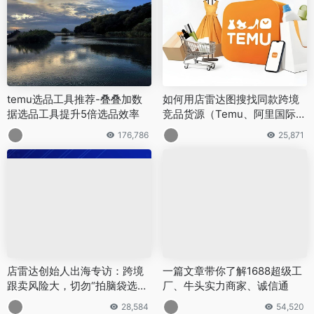
temu选品工具推荐-叠叠加数
如何用店雷达图搜找同款跨境
据选品工具提升5倍选品效率
竞品货源（Temu、阿里国际
篇）
176,786
25,871
店雷达创始人出海专访：跨境
一篇文章带你了解1688超级工
跟卖风险大，切勿“拍脑袋选
厂、牛头实力商家、诚信通
品”
28,584
54,520