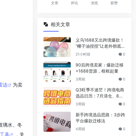
文章
评论
浏览
获赞
相关文章
义乌1688又出跨境爆款！
“椰子油捏捏”让老外彻底上
头了
21小时前
0
90后跨境卖家：爆款迁移
+1688货源，框框起量
3周前
0
雷达
为卖
Q3旺季不迷茫！跨境电商
选品日历：7月清仓、8月
返校、9月万圣
3周前
0
新手跨境选品思路：3步跨
平台爆款迁移法
玻璃水、冬
4周前
0
工具
，关