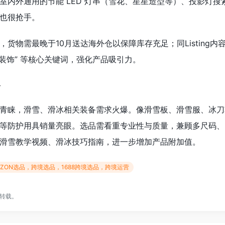
室内外通用的节能 LED 灯串（雪花、星星造型等）、投影灯搜
也很抢手。
货物需最晚于10月送达海外仓以保障库存充足；同Listing内
圣诞装饰” 等核心关键词，强化产品吸引力。
备
青睐，滑雪、滑冰相关装备需求火爆。像滑雪板、滑雪服、冰刀
等防护用具销量亮眼。选品需看重专业性与质量，兼顾多尺码、
滑雪教学视频、滑冰技巧指南，进一步增加产品附加值。
，OZON选品，跨境选品，1688跨境选品，跨境运营
转载。