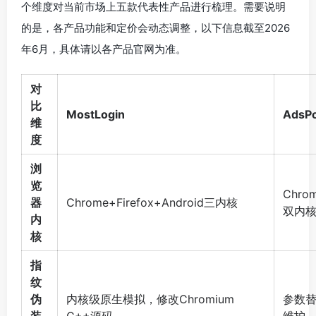
个维度对当前市场上五款代表性产品进行梳理。需要说明
的是，各产品功能和定价会动态调整，以下信息截至2026
年6月，具体请以各产品官网为准。
对
比
MostLogin
AdsP
维
度
浏
览
Chrom
器
Chrome+Firefox+Android三内核
双内
内
核
指
纹
伪
内核级原生模拟，修改Chromium
参数替