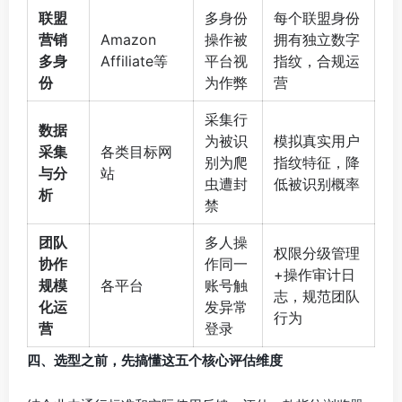
联盟
多身份
每个联盟身份
营销
Amazon
操作被
拥有独立数字
多身
Affiliate等
平台视
指纹，合规运
份
为作弊
营
采集行
数据
为被识
模拟真实用户
采集
各类目标网
别为爬
指纹特征，降
与分
站
虫遭封
低被识别概率
析
禁
团队
多人操
权限分级管理
协作
作同一
+操作审计日
规模
各平台
账号触
志，规范团队
化运
发异常
行为
营
登录
四、选型之前，先搞懂这五个核心评估维度