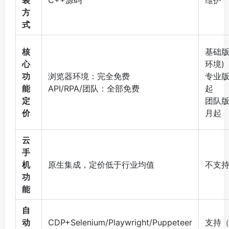
装
C++源码
维护
方
式
核
基础版
心
环境)
功
浏览器环境：完全免费
专业版
能
API/RPA/团队：全部免费
起
定
团队版
价
月起
云
手
机
原生集成，定价低于行业均值
不支
功
能
自
动
CDP+Selenium/Playwright/Puppeteer
支持