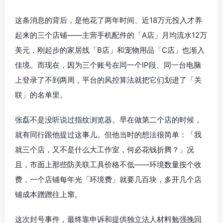
这条消息的背后，是他花了两年时间、近18万元投入才养
起来的三个店铺——主营手机配件的「A店」月均流水12万
美元，刚起步的家居线「B店」和宠物用品「C店」也渐入
佳境。而现在，因为三个账号在同一个IP段、同一台电脑
上登录了不到两周，平台的风控算法就把它们划进了「关
联」的名单里。
张磊不是没听说过指纹浏览器。早在做第二个店的时候，
就有同行跟他提过这事儿。但他当时的想法很简单：「我
就三个店，又不是什么大工作室，何必花钱折腾？」况
且，市面上那些防关联工具价格不低——环境数量按个收
费，一个店铺每年光「环境费」就要几百块，多开几个店
铺成本蹭蹭往上窜。
这次封号事件，最终靠申诉和提供独立法人材料勉强挽回