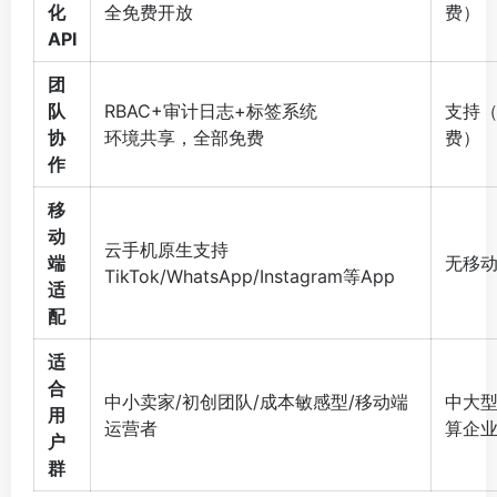
化
全免费开放
费）
API
团
队
RBAC+审计日志+标签系统
支持
协
环境共享，全部免费
费）
作
移
动
云手机原生支持
端
无移
TikTok/WhatsApp/Instagram等App
适
配
适
合
中小卖家/初创团队/成本敏感型/移动端
中大型
用
运营者
算企
户
群