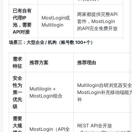
已有自有
两家都提供完整API
代理IP
MostLogin或
套件，MostLogin
池，需要
Multilogin
的API完全免费开放
API对接
场景三：大型企业 / 机构（账号数 100+个）
需求
推荐方案
推荐理由
特征
安全
性为
Multilogin自研浏览器
Multilogin +
第一
MostLogin补充移动端
MostLogin组合
优先
补
级
需要
大规
REST API全开放
MostLogin（API全