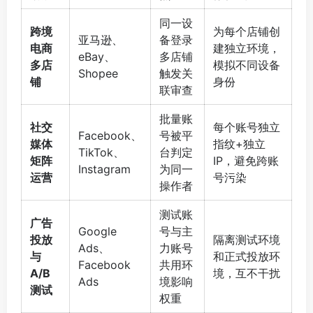
同一设
跨境
为每个店铺创
亚马逊、
备登录
电商
建独立环境，
eBay、
多店铺
多店
模拟不同设备
Shopee
触发关
铺
身份
联审查
批量账
社交
每个账号独立
Facebook、
号被平
媒体
指纹+独立
TikTok、
台判定
矩阵
IP，避免跨账
Instagram
为同一
运营
号污染
操作者
测试账
广告
Google
号与主
投放
隔离测试环境
Ads、
力账号
与
和正式投放环
Facebook
共用环
A/B
境，互不干扰
Ads
境影响
测试
权重