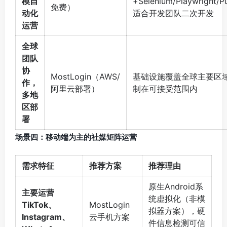
模自
+Selenium/Playwright/
免费）
动化
适合开发团队二次开发
运营
全球
团队
协
MostLogin（AWS/
基础设施覆盖全球主要区
作，
阿里云部署）
制在可接受范围内
多地
区部
署
场景四：移动端为主的社媒矩阵运营
需求特征
推荐方案
推荐理由
原生Android系
主要运营
统虚拟化（非模
TikTok、
MostLogin
拟器方案），硬
Instagram、
云手机方案
件信息检测可信