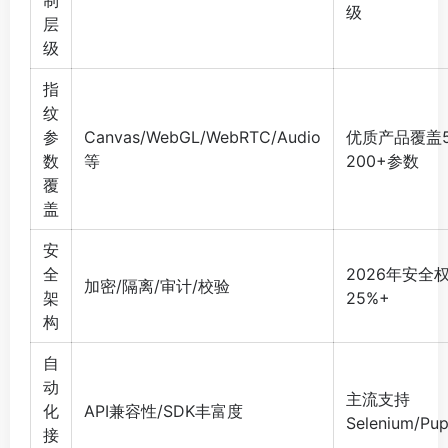
制
级
层
级
指
纹
参
Canvas/WebGL/WebRTC/Audio
优质产品覆盖5
数
等
200+参数
覆
盖
安
全
2026年安全
加密/隔离/审计/校验
架
25%+
构
自
动
主流支持
化
API兼容性/SDK丰富度
Selenium/Pup
接