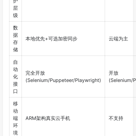
护
层
级
数
据
本地优先+可选加密同步
云端为主
存
储
自
动
完全开放
开放
化
(Selenium/Puppeteer/Playwright)
(Selenium/
接
口
移
动
端
ARM架构真实云手机
不支持
环
境