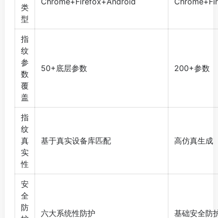
Chrome+Firefox+Android
Chrome+Fir
类
型
指
纹
参
50+底层参数
200+参数
数
覆
盖
指
纹
真
基于真实设备库匹配
高仿真生成
实
性
安
全
防
六大系统性防护
基础安全防