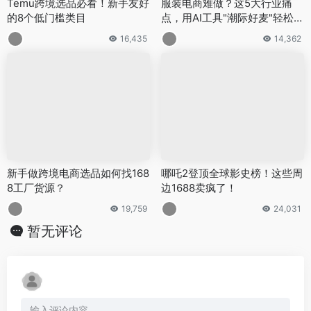
Temu跨境选品必看！新手友好
服装电商难做？这5大行业痛
的8个低门槛类目
点，用AI工具"潮际好麦"轻松破
局
16,435
14,362
新手做跨境电商选品如何找168
哪吒2登顶全球影史榜！这些周
8工厂货源？
边1688卖疯了！
19,759
24,031
暂无评论