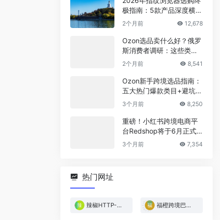
2026年指纹浏览器选购终
极指南：5款产品深度横
评，帮你省下冤枉钱
2个月前
12,678
Ozon选品卖什么好？俄罗
斯消费者调研：这些类目
最稳！
2个月前
8,541
Ozon新手跨境选品指南：
五大热门爆款类目+避坑清
单
3个月前
8,250
重磅！小红书跨境电商平
台Redshop将于6月正式
上线！
3个月前
7,354
热门网址
辣椒HTTP-免费试用
福橙跨境巴西专线