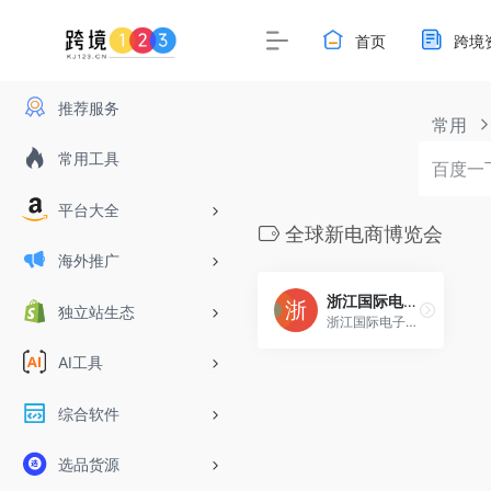
首页
跨境
推荐服务
常用
常用工具
平台大全
全球新电商博览会
海外推广
浙江国际电子商务博览会（电商博览会）
独立站生态
浙江国际电子商务博览会（以下简称电商博览会）创办于2011年，2025年6月21日-23日在义乌举行，是目前中国最大的电子商务博览会。义乌是全球最大的小商品流通中心和采购基地；市场经营面积约550万平方米，商铺7.5万余个，商品种类达180多万种，是国内最大的网络商品供应基地。详情请咨询葛先生，0579-85891888,13867921833或登录http://www.ecfair.cn进行查询！
AI工具
综合软件
选品货源