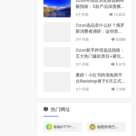
2026年指纹浏览器选购终
极指南：5款产品深度横
评，帮你省下冤枉钱
2个月前
12,823
Ozon选品卖什么好？俄罗
斯消费者调研：这些类目
最稳！
3个月前
8,666
Ozon新手跨境选品指南：
五大热门爆款类目+避坑清
单
3个月前
8,475
重磅！小红书跨境电商平
台Redshop将于6月正式
上线！
3个月前
7,399
热门网址
辣椒HTTP-免费试用
福橙跨境巴西专线