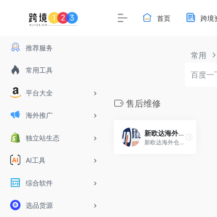
首页
跨境
推荐服务
常用
常用工具
平台大全
售后维修
海外推广
新欧达海外仓丨欧美自营海外仓
独立站生态
新欧达海外仓是中国领先的欧美自营海外仓，在英法德意等国自营仓库，自研WMS、OMS、维修ERP系统，以中大件、DG带电纯电、多元化维修为特色，提供一件代发、大货中转、退货换标、尾程派送、售后维修等一站式海外仓落地配套服务。
AI工具
综合软件
选品货源