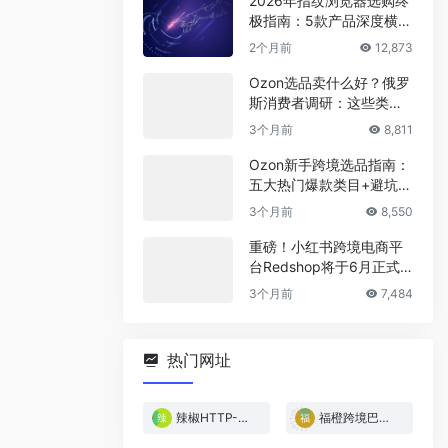
2026年指纹浏览器选购终
极指南：5款产品深度横
评，帮你省下冤枉钱
2个月前
12,873
Ozon选品卖什么好？俄罗
斯消费者调研：这些类目
最稳！
3个月前
8,811
Ozon新手跨境选品指南：
五大热门爆款类目+避坑清
单
3个月前
8,550
重磅！小红书跨境电商平
台Redshop将于6月正式
上线！
3个月前
7,484
热门网址
辣椒HTTP-免费试用
福橙跨境巴西专线