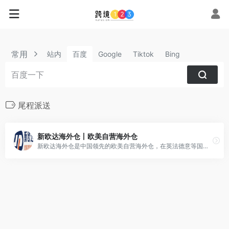
常用
站内
百度
Google
Tiktok
Bing
尾程派送
新欧达海外仓丨欧美自营海外仓
新欧达海外仓是中国领先的欧美自营海外仓，在英法德意等国自营仓库，自研WMS、OMS、维修ERP系统，以中大件、DG带电纯电、多元化维修为特色，提供一件代发、大货中转、退货换标、尾程派送、售后维修等一站式海外仓落地配套服务。