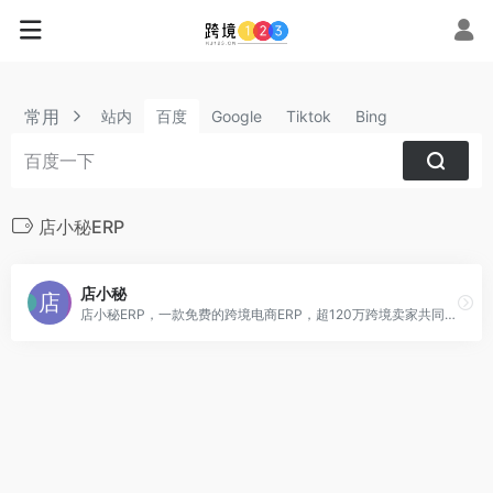
常用
站内
百度
Google
Tiktok
Bing
店小秘ERP
店小秘
店小秘ERP，一款免费的跨境电商ERP，超120万跨境卖家共同选择的跨境电商ERP，店小秘全面对接速卖通、Shopee（虾皮）、Lazada、Amazon、Wish、eBay、Tik Tok、Shopify、Temu、SHEIN、Joom等60+主流电商平台，为跨境电商卖家提供数据采集搬家、产品刊登、客服管理、订单处理、采购管理、物流追踪、仓储管理、数据财务等全流程跨境电商解决方案。