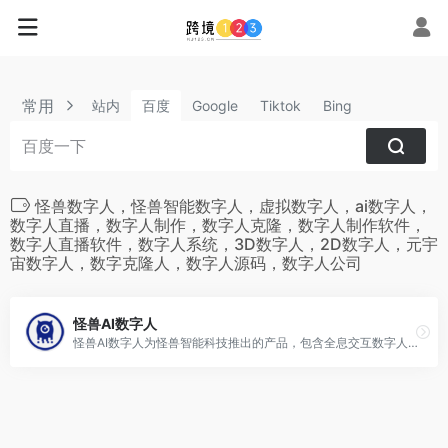
常用
站内
百度
Google
Tiktok
Bing
怪兽数字人，怪兽智能数字人，虚拟数字人，ai数字人，
数字人直播，数字人制作，数字人克隆，数字人制作软件，
数字人直播软件，数字人系统，3D数字人，2D数字人，元宇
宙数字人，数字克隆人，数字人源码，数字人公司
怪兽AI数字人
怪兽AI数字人为怪兽智能科技推出的产品，包含全息交互数字人、3D超写实交互数字人，AIGC生产、SaaS管理和直播服务平台。创始团队来自怪兽智能大数据平台，在互联网、物联网、智能软硬件等领域积累了丰富的行业经验，致力于打造全球领先的AIGC数字人智能平台。通过真人形象克隆、真人声音克隆、孪生姿态合成、唇形同步驱动、实时视频渲染、多素材集成人工智能等核心技术及模块式交付SAAS及应用软件系统，帮助客户实现数字人的短视频内容生产创作及直播宣传。怪兽AI为品牌商家及本地生活商家提供数字人克隆、数字人短视频生成、数字人直播解决方案、3D超写实全息交互屏及数字人交互解决方案。