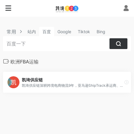
常用
站内
百度
Google
Tiktok
Bing
欧洲FBA运输
凯琦供应链
凯琦供应链深耕跨境电商物流9年，亚马逊ShipTrack承运商、亚马逊SPN服务商，是盐田定提行业首创者、FBA头程物流十强企业。专注于亚马逊FBA头程物流，美国FBA海运、FBA海运整柜/拼箱、北美FBA物流运输、加拿大FBA运输、欧洲FBA运输、海外仓等服务。