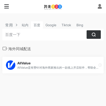
常用
站内
百度
Google
Tiktok
Bing
海外同城配送
AllValue
AllValue是有赞针对海外商家推出的一款线上开店软件，帮助全球华人商家开展社交电商和本地电商业务、搭建国际版微信小程序、移动店铺、社交营销与分销联盟，提供完善的同城配送支持，是华人商家开展电商生意的绝佳选择。