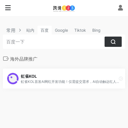
常用
站内
百度
Google
Tiktok
Bing
海外品牌推广
虹雀KOL
虹雀KOL首发AI网红开发功能！仅需提交需求，AI自动触达红人，当天可与合适红人沟通合作。虹雀KOL还提供3500万精准红人数据，网红搜索、分析、建联等功能帮助品牌卖家快速找到适合自己的网红。