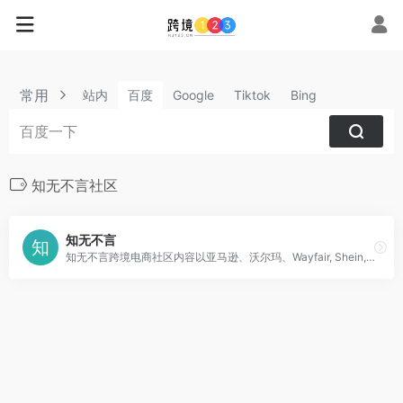
常用
站内
百度
Google
Tiktok
Bing
知无不言社区
知无不言
知无不言跨境电商社区内容以亚马逊、沃尔玛、Wayfair, Shein, Wish, Temu, 独立站、Shopify, Google, Tiktok, AI,等跨境电商销售运营、内容营销、SNS、SEM等为主，是跨境电商行业从业者的专业型交流和学习社区。跨境电商从业者可以在这里发表专业知识、经验和见解，以让更多人分享真知灼见，起到互相交流和学习的目的。