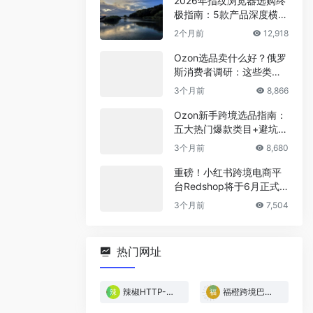
2026年指纹浏览器选购终
极指南：5款产品深度横
评，帮你省下冤枉钱
2个月前
12,918
Ozon选品卖什么好？俄罗
斯消费者调研：这些类目
最稳！
3个月前
8,866
Ozon新手跨境选品指南：
五大热门爆款类目+避坑清
单
3个月前
8,680
重磅！小红书跨境电商平
台Redshop将于6月正式
上线！
3个月前
7,504
热门网址
辣椒HTTP-免费试用
福橙跨境巴西专线