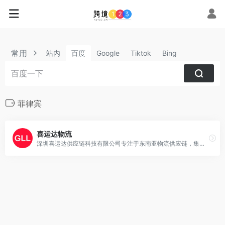
常用
站内
百度
Google
Tiktok
Bing
菲律宾
喜运达物流
深圳喜运达供应链科技有限公司专注于东南亚物流供应链，集海运、海外仓等生态板块于一体，提供东南亚海运、物流专线、东南亚海外仓、泰国/菲律宾/马来西亚海运、物流专线、海外仓等服务，先后建设了深圳龙岗仓、福建厦门仓、浙江义乌仓；泰国、马来西亚、菲律宾等国家地区均有设立仓库配套服务