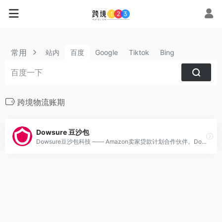
常用
站内
百度
Google
Tiktok
Bing
跨境物流账期
Dowsure 豆沙包
Dowsure豆沙包科技 —— Amazon卖家贷款计划合作伙伴。Dowsure豆沙包科技作为全球领先的跨境电商数字API平台，2017年在中国首创了跨境电商保险，2019年通过其API技术和先进的模型及算法，与银行合作上线数字金融产品，为跨境电商卖家提供更快捷、便利、安全的一站式资金解决方案。