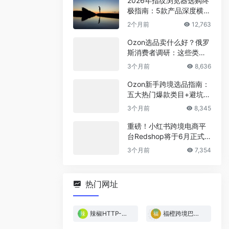
2026年指纹浏览器选购终
极指南：5款产品深度横
评，帮你省下冤枉钱
2个月前
12,763
Ozon选品卖什么好？俄罗
斯消费者调研：这些类目
最稳！
3个月前
8,636
Ozon新手跨境选品指南：
五大热门爆款类目+避坑清
单
3个月前
8,345
重磅！小红书跨境电商平
台Redshop将于6月正式
上线！
3个月前
7,354
热门网址
辣椒HTTP-免费试用
福橙跨境巴西专线