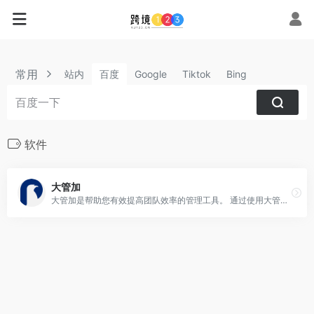
常用
站内
百度
Google
Tiktok
Bing
软件
大管加
大管加是帮助您有效提高团队效率的管理工具。 通过使用大管加，您可以从任务系统轻松查看团队成员的工作进度，从 CRM 系统及时了解销售人员的业务进展，而 绩效 系统更是让您可以轻而易举地评估员工每月的工作效果。 此外，大管加还提供审批、通知、考勤等多个功能模块，满足不同办公场景的多种需求。