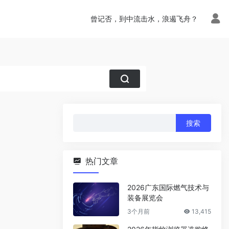
曾记否，到中流击水，浪遏飞舟？
搜
索：
热门文章
2026广东国际燃气技术与
装备展览会
3个月前
13,415