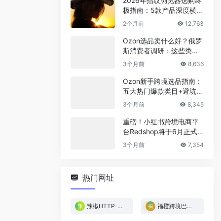
2026年指纹浏览器选购终
极指南：5款产品深度横
评，帮你省下冤枉钱
2个月前
12,763
Ozon选品卖什么好？俄罗
斯消费者调研：这些类目
最稳！
3个月前
8,636
Ozon新手跨境选品指南：
五大热门爆款类目+避坑清
单
3个月前
8,345
重磅！小红书跨境电商平
台Redshop将于6月正式
上线！
3个月前
7,354
热门网址
辣椒HTTP-免费试用
福橙跨境巴西专线