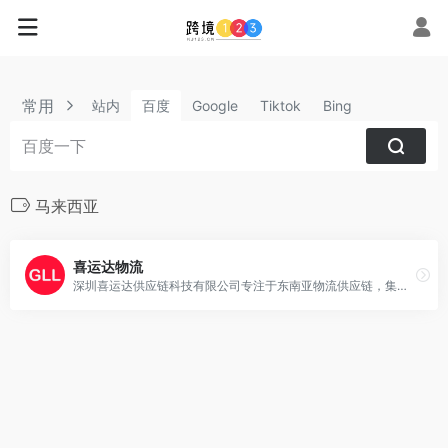
常用
站内
百度
Google
Tiktok
Bing
马来西亚
喜运达物流
深圳喜运达供应链科技有限公司专注于东南亚物流供应链，集海运、海外仓等生态板块于一体，提供东南亚海运、物流专线、东南亚海外仓、泰国/菲律宾/马来西亚海运、物流专线、海外仓等服务，先后建设了深圳龙岗仓、福建厦门仓、浙江义乌仓；泰国、马来西亚、菲律宾等国家地区均有设立仓库配套服务