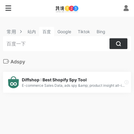
常用
站内
百度
Google
Tiktok
Bing
Adspy
Diffshop : Best Shopify Spy Tool
E-commerce Sales Data, ads spy &amp; product insight all-in-one tool. Commerce Inspector Alternative. Best Overall alternative to PPSPY.