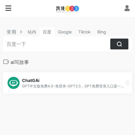
常用
站内
百度
Google
Tiktok
Bing
ai写故事
ChatGAi
GPT中文版免费4.0-免登录-GPT3.5，GPT免费登录入口是一种生成人工智能，它是尖端语言模型 GPT-3.5 和 GPT-4 提供支持。GPT官方中文版接受了来自互联网的大量数据。而我们ChatGAi免费登录是一个值得信赖的使用GPT 镜像网站。我们采用行业领先的加密技术保护您的个人数据，绝不与无关第三方共享，它不仅安全可靠，Ai反应速度灵敏，可用于ai聊天，ai写作，ai问答、生成ppt。