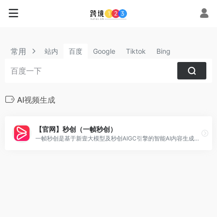
常用
站内
百度
Google
Tiktok
Bing
AI视频生成
【官网】秒创（一帧秒创）
一帧秒创是基于新壹大模型及秒创AIGC引擎的智能AI内容生成平台，包含AI数字人、AI帮写、AI视频、AI作画等AIGC工具，可将百家号、公众号、头条号、搜狐号、新浪微博、小红书等文章一键转视频，一键生成数字人播报视频，为企业及自媒体提供一站式视频生产，全面提升内容创作效率。