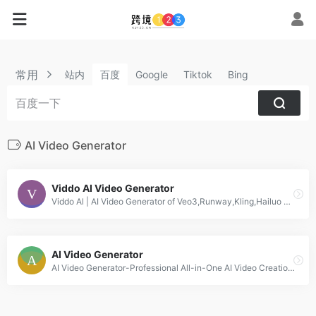
常用
站内
百度
Google
Tiktok
Bing
AI Video Generator
Viddo AI Video Generator
Viddo Al | AI Video Generator of Veo3,Runway,Kling,Hailuo and so on
AI Video Generator
AI Video Generator-Professional All-in-One AI Video Creation Platform