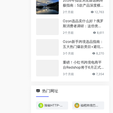
2026年指纹浏览器选购终
极指南：5款产品深度横
评，帮你省下冤枉钱
2个月前
12,763
Ozon选品卖什么好？俄罗
斯消费者调研：这些类目
最稳！
2个月前
8,611
Ozon新手跨境选品指南：
五大热门爆款类目+避坑清
单
3个月前
8,270
重磅！小红书跨境电商平
台Redshop将于6月正式
上线！
3个月前
7,354
热门网址
辣椒HTTP-免费试用
福橙跨境巴西专线