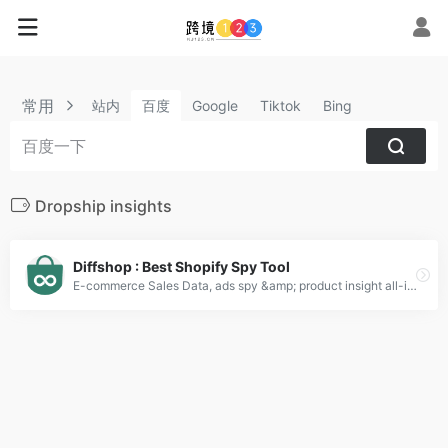
常用
站内
百度
Google
Tiktok
Bing
Dropship insights
Diffshop : Best Shopify Spy Tool
E-commerce Sales Data, ads spy &amp; product insight all-in-one tool. Commerce Inspector Alternative. Best Overall alternative to PPSPY.