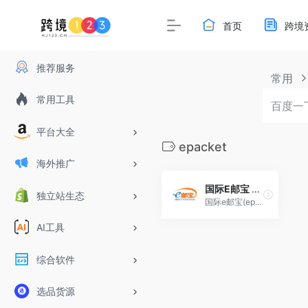
首页
跨境
推荐服务
常用
常用工具
平台大全
epacket
海外推广
国际E邮宝 epacket
独立站生态
国际e邮宝(epacket)、国际ems经济快递、E特快(e-EMS)中国邮政代理服务,提供在线国际e邮宝运费查询以及EUB、ETK、国际e邮宝查询、EMS跟踪服务。线上线下一件代发服务。
AI工具
综合软件
选品货源