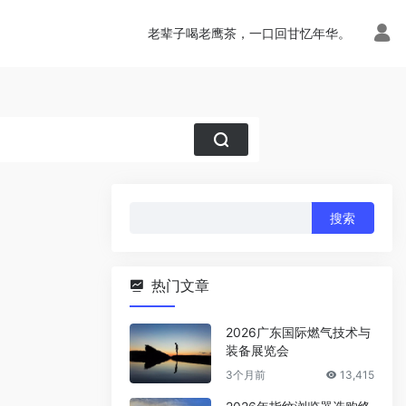
老辈子喝老鹰茶，一口回甘忆年华。
搜
索：
热门文章
2026广东国际燃气技术与
装备展览会
3个月前
13,415