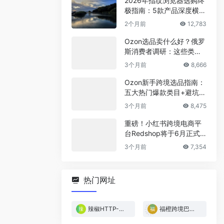
2026年指纹浏览器选购终
极指南：5款产品深度横
评，帮你省下冤枉钱
2个月前
12,783
Ozon选品卖什么好？俄罗
斯消费者调研：这些类目
最稳！
3个月前
8,666
Ozon新手跨境选品指南：
五大热门爆款类目+避坑清
单
3个月前
8,475
重磅！小红书跨境电商平
台Redshop将于6月正式
上线！
3个月前
7,354
热门网址
辣椒HTTP-免费试用
福橙跨境巴西专线