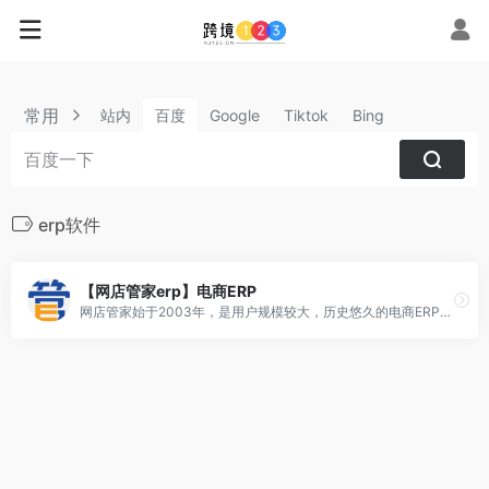
常用
站内
百度
Google
Tiktok
Bing
erp软件
【网店管家erp】电商ERP
网店管家始于2003年，是用户规模较大，历史悠久的电商ERP解决方案。是一款集专业的电商ERP、CRM管理和OA管理为一体的软件，为B2C、C2C商家提供进销存、CRM管理和OA管理服务。系统以提供高效的订单处理手段为目标，为电商企业提供了一系列包括：生产、采购、oms订单管理、跨境电商、wms仓储管理、CRM客户关系管理、OA办公、门店销售、账务账款、售后服务等全面的解决方案，是目前电商应用最广泛的电商ERP管理系统