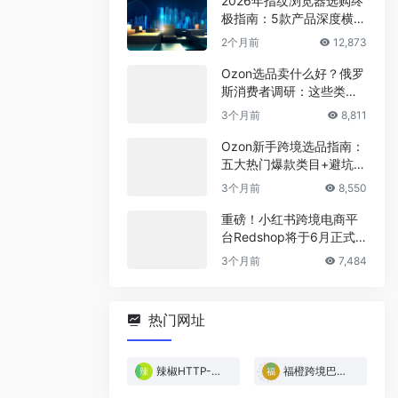
2026年指纹浏览器选购终
极指南：5款产品深度横
评，帮你省下冤枉钱
2个月前
12,873
Ozon选品卖什么好？俄罗
斯消费者调研：这些类目
最稳！
3个月前
8,811
Ozon新手跨境选品指南：
五大热门爆款类目+避坑清
单
3个月前
8,550
重磅！小红书跨境电商平
台Redshop将于6月正式
上线！
3个月前
7,484
热门网址
辣椒HTTP-免费试用
福橙跨境巴西专线