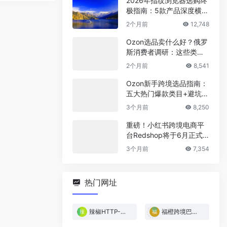
2026年指纹浏览器选购终
极指南：5款产品深度横
评，帮你省下冤枉钱
2个月前
12,748
Ozon选品卖什么好？俄罗
斯消费者调研：这些类目
最稳！
2个月前
8,541
Ozon新手跨境选品指南：
五大热门爆款类目+避坑清
单
3个月前
8,250
重磅！小红书跨境电商平
台Redshop将于6月正式
上线！
3个月前
7,354
热门网址
辣椒HTTP-免费试用
福橙跨境巴西专线