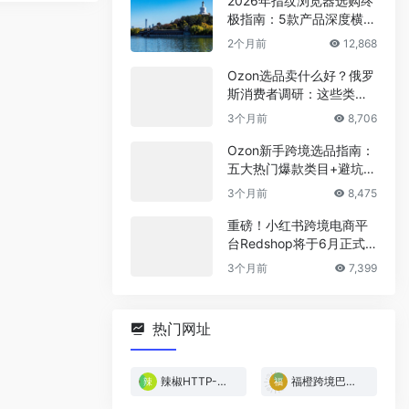
2026年指纹浏览器选购终
极指南：5款产品深度横
评，帮你省下冤枉钱
2个月前
12,868
Ozon选品卖什么好？俄罗
斯消费者调研：这些类目
最稳！
3个月前
8,706
Ozon新手跨境选品指南：
五大热门爆款类目+避坑清
单
3个月前
8,475
重磅！小红书跨境电商平
台Redshop将于6月正式
上线！
3个月前
7,399
热门网址
辣椒HTTP-免费试用
福橙跨境巴西专线