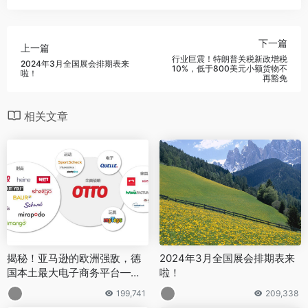
下一篇
上一篇
行业巨震！特朗普关税新政增税
2024年3月全国展会排期表来
10%，低于800美元小额货物不
啦！
再豁免
相关文章
揭秘！亚马逊的欧洲强敌，德
2024年3月全国展会排期表来
国本土最大电子商务平台——O
啦！
TTO平台到底有什么优势？
199,741
209,338