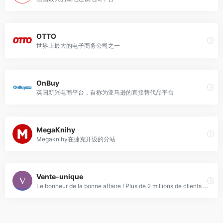
OTTO
世界上最大的电子商务公司之一
OnBuy
英国新兴电商平台，自称为亚马逊的直接替代品平台
MegaKnihy
Megaknihy在捷克开设的分站
Vente-unique
Le bonheur de la bonne affaire ! Plus de 2 millions de clients livrés, Élu Service Client de l&#039;Année 2024 et 30 jours satisfait ou remboursé : Retrouvez les tendances du moment et des offres uniques : meuble, mobilier, canapé, lit, matelas, objet déco, jardin, bricolage !