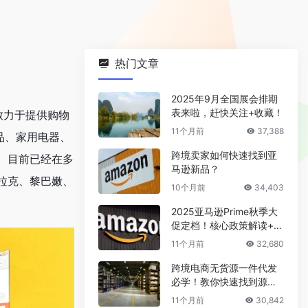
热门文章
2025年9月全国展会排期
表来啦，赶快关注+收藏！
，致力于提供购物
11个月前
37,388
产品、家用电器、
跨境卖家如何快速找到亚
。目前已经在多
马逊新品？
拉克、黎巴嫩、
10个月前
34,403
2025亚马逊Prime秋季大
促定档！核心政策解读+爆
款选品攻略
11个月前
32,680
跨境电商无货源一件代发
必学！教你快速找到源头
厂家
11个月前
30,842