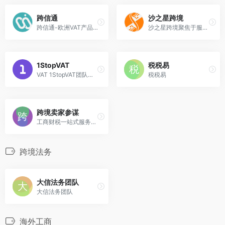
跨信通
沙之星跨境
跨信通-欧洲VAT产品合规智能saas平台
沙之星跨境聚焦于服务国内出海跨境腰部企业，提供定制化税务、VAT、EPR、商标注册、公司注册等全球税务合规服务，已服务超过15,000 家精品卖家，沙之星跨境同时还是亚马逊等9大国际电商平台资深SPN服务商。
1StopVAT
税税易
VAT 1StopVAT团队是数字时代数字领域的税务专家，提供欧盟VAT增值税、GST商品服务税注册申报、美国Sales Tax销售税，为电子商务的增值税合规问题提供完整的自动化解决方案。同时我们也为您提供欧盟电子发票合规以及亚马逊店铺注册套餐服务！
税税易
跨境卖家参谋
工商财税一站式服务平台-跨境卖家参谋MJCM，为深圳基芯科技旗下的一个重要战略品牌，曾经先后获得国内外权威机构的认证，助力卖家合规出海。
跨境法务
大信法务团队
大信法务团队
海外工商