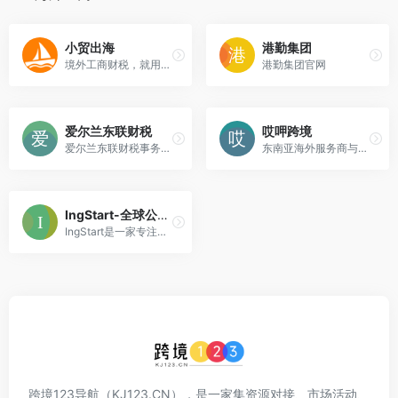
小贸出海
港勤集团
境外工商财税，就用小贸出海！
港勤集团官网
爱尔兰东联财税
哎呷跨境
爱尔兰东联财税事务所 (Eastern Connection Tax Accounting)是爱尔兰唯一一家同时由华人持牌特许税务师和华人资深特许会计
东南亚海外服务商与卖家直连平台，覆盖工商注册/资质认证/商标注册/进出口合规等海外服务，满足卖家电商运营各环节需求。
IngStart-全球公司注册与合规
IngStart是一家专注于全球公司注册和合规服务的企业，致力于为客户提供一站式的海外商务解决方案。服务范围涵盖美国、中国香港、英国、新加坡、迪拜等多个国家和地
跨境123导航（KJ123.CN），是一家集资源对接、市场活动、