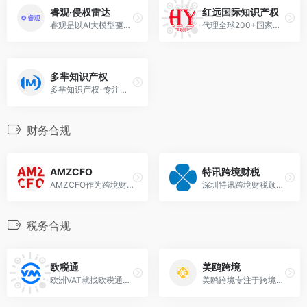
睿观·侵权雷达
红远国际知识产权
睿观是以AI大模型驱动的知识产权风险检测平台。集商标、专利、版权、政策合规为一体，0门槛,已帮助200W+商品规避TRO和侵权风险。
代理全球200+国家及地区专利...
多芈知识产权
多芈知识产权-专注跨境电商知识产权,把专业做得更专业！
财务合规
AMZCFO
特讯跨境财税
AMZCFO作为跨境财税合规服务的引领者，专注跨境电商财税服务的机构。公司提供跨境电商财税合规整体解决方案、税务规划、VAT、国内外财税服务、跨境财税课程培训等一系列业务。
深圳特讯跨境财税顾问致力为企业量身定制财税优化解决方案，为跨境企业提供香港公司、美国公司注册开户，税收筹划，财税合规和规划，财税培训，境外投资备案ODI,上市ipo辅导等一站式财税服务。
税务合规
欧税通
美鸥跨境
欧洲VAT就找欧税通，中国VAT市场占有率第一
美鸥跨境专注于跨境电商知识产权代理、专利申请、欧洲税务代理、国际头程物流、产品合规、海外仓储等等更多电商平台服务内容尽在美鸥跨境。