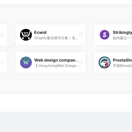
Ecwid
Strikingl
Shopify最佳替代方案！无需手续费.
Web design company Hong Kong
PrestaSh
【 Hong KongWeb Design Company】Web development services by a leading company
开源的web