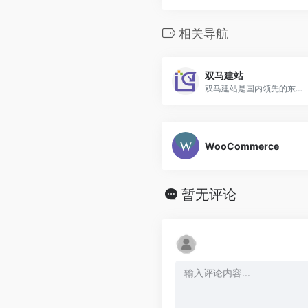
相关导航
双马建站
双马建站是国内领先的东南亚COD建站管理系统，为跨境卖家提供专业的中国台湾、东南亚地区、日本、东欧等地的COD建站管理服务,致力于解决COD行业转化、安全等痛点，帮助COD卖家更加灵活高效地处理跨境COD业务，实现降本增效目的，用科技赋能跨境企业成功。
WooCommerce
暂无评论