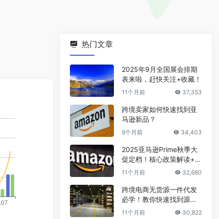
热门文章
2025年9月全国展会排期
表来啦，赶快关注+收藏！
11个月前
37,353
跨境卖家如何快速找到亚
马逊新品？
9个月前
34,403
2025亚马逊Prime秋季大
促定档！核心政策解读+爆
款选品攻略
11个月前
32,680
跨境电商无货源一件代发
必学！教你快速找到源头
厂家
11个月前
30,822