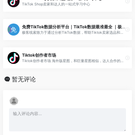
TikTok Shop卖家和达人的一站式学习中心
免费TikTok数据分析平台｜TikTok数据最准最全 ｜极客线索
极客线索致力于通过分析TikTok数据，帮助Tiktok卖家选品和运营，进行科学决策，带动全球生意增长。跨境电商Tiktok选品，找达人，就用极客线索。
Tiktok创作者市场
Tiktok创作者市场 海外版星图，和巨量星图相似，达人合作的服务平台。在这里，你可以根据tiktok提供的独家粉丝画像、增长趋势和视频数据来决定达人合作对象。
暂无评论