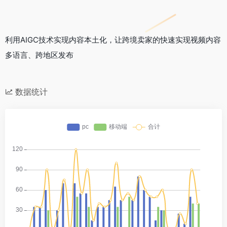
利用AIGC技术实现内容本土化，让跨境卖家的快速实现视频内容
多语言、跨地区发布
数据统计