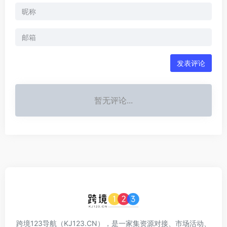
发表评论
暂无评论...
跨境123导航（KJ123.CN），是一家集资源对接、市场活动、