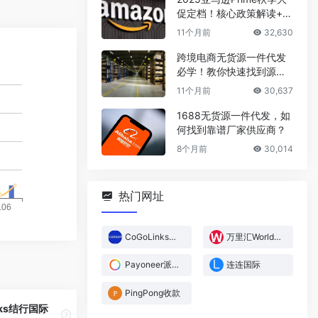
促定档！核心政策解读+爆
款选品攻略
11个月前
32,630
跨境电商无货源一件代发
必学！教你快速找到源头
厂家
11个月前
30,637
1688无货源一件代发，如
何找到靠谱厂家供应商？
8个月前
30,014
热门网址
CoGoLinks结行国际
万里汇WorldFirst
Payoneer派安盈
连连国际
PingPong收款
nks结行国际