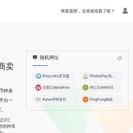
再逛逛呗，没准就找着了呢？
随机网址
商卖
iPayLinks艾贝盈
PhotonPay光子易
万里汇WorldFirst
寻汇SUNRATE
币种多
Ksher开时支付
PingPong收款
多平台一
求。
正0汇
您的跨境
款