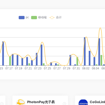
PhotonPay光子易
CoGoLi