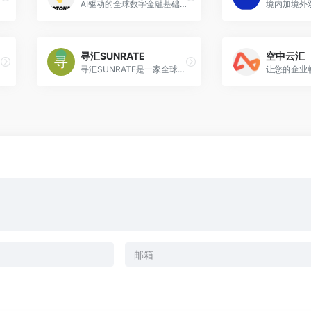
AI驱动的全球数字金融基础设施平台
境内加境外
寻汇SUNRATE
空中云汇
寻汇SUNRATE是一家全球支付与财资管理服务商,作为外贸收款机构,打造全球收付款在线平台,支持外贸B2B/跨境电商/航旅等行业的贸易收付款,多个国家和地区牌照,合规安全,收款后可直接提现,向供应商打款,欢迎了解!