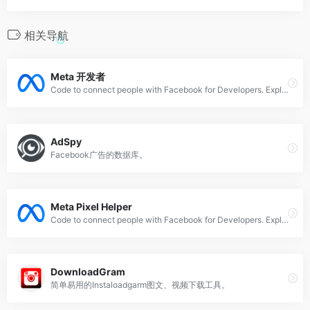
相关导航
Meta 开发者
Code to connect people with Facebook for Developers. Explore AI, business tools, gaming, open source, publishing, social hardware, social integration, and virtual reality. Learn about Facebook&#x2019;s global programs to educate and connect developers.
AdSpy
Facebook广告的数据库。
Meta Pixel Helper
Code to connect people with Facebook for Developers. Explore AI, business tools, gaming, open source, publishing, social hardware, social integration, and virtual reality. Learn about Facebook&#x2019;s global programs to educate and connect developers.
DownloadGram
简单易用的Instaloadgarm图文、视频下载工具。