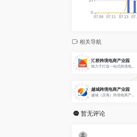
相关导航
汇桥跨境电商产业园
致力于打造一站式跨境电子商务综合服务平台，形成跨境电商产业链闭环式生态圈，引导外贸企业跨境电商业务发展，服务创业青年在跨境电商领域提供低成本创业机会，推动电商企业向国际电商转型，助推中国制造走出国门迈向全球。
越城跨境电商产业园
越城（滨海）跨境电商产业园是通过建载体、搭平台、引龙头、造环境，整合产业资源构建完善的一站式跨境电商服务平台，打造越城区示范产业园区，帮助企业转型升级，提升整体实力和竞争力。
暂无评论