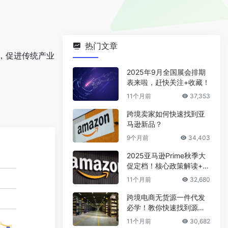
热门文章
，促进传统产业
2025年9月全国展会排期
表来啦，赶快关注+收藏！
11个月前
37,353
跨境卖家如何快速找到亚
马逊新品？
9个月前
34,403
2025亚马逊Prime秋季大
促定档！核心政策解读+爆
款选品攻略
11个月前
32,680
跨境电商无货源一件代发
必学！教你快速找到源头
厂家
11个月前
30,682