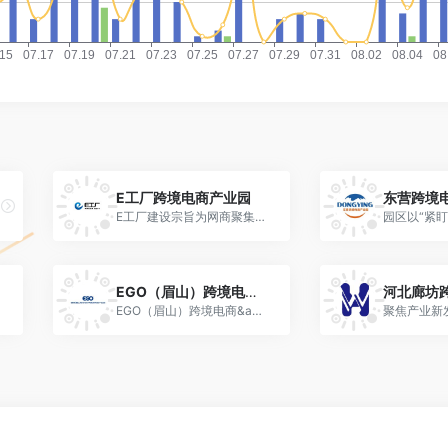
E工厂跨境电商产业园
东营跨境
E工厂建设宗旨为网商聚集，服务聚合，创新整合搭建跨境平台，培育优势企业，形成电子商务集群发展，打造具有一带一路属性的跨境电商全产业链综合服务园区。
EGO（眉山）跨境电商&数字经济产业园
EGO（眉山）跨境电商&amp;数字经济产业园是发展数字贸易及数字经济，打造国家级数字经济总部基地、西南区域跨境产品进出口集散地、省级数字贸易头部企业集聚地及省级数字经济及贸易人才培育的综合性园区。