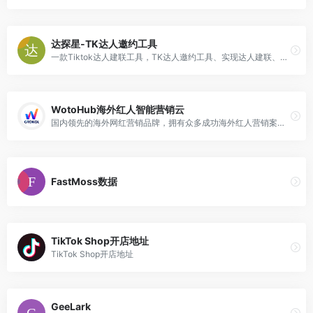
达探星-TK达人邀约工具
一款Tiktok达人建联工具，TK达人邀约工具、实现达人建联、好评邀约、精准达人标签、自动提报商品机会
WotoHub海外红人智能营销云
国内领先的海外网红营销品牌，拥有众多成功海外红人营销案例，平台搭建聚集海量海外红人资源，拥有10万+来自海外的网红。帮助国内企业实现海外跨境营销。同时卧兔也是杭州地区的TikTok官方代理，帮助企业实现TikTok新媒体海外变现，包括TikTok开户、TikTok广告投放。
FastMoss数据
TikTok Shop开店地址
TikTok Shop开店地址
GeeLark